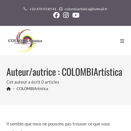
Skip
+32 470 93 85 41
colombiartistica@hotmail.fr
to
content
Auteur/autrice :
COLOMBIArtística
Cet auteur a écrit 0 articles
>
COLOMBIArtística
Il semble que nous ne pouvons pas trouver ce que vous